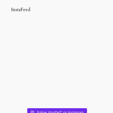
InstaFeed
Follow VlogDeIT on Instagram