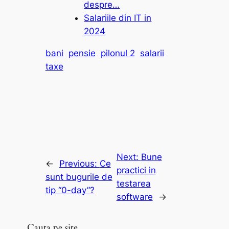
despre…
Salariile din IT in
2024
bani
pensie
pilonul 2
salarii
taxe
Next:
Bune
←
Previous:
Ce
practici in
sunt bugurile de
testarea
tip “0-day”?
software
→
Cauta pe site