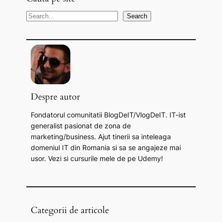
S
Search
e
a
r
c
h
Despre autor
Fondatorul comunitatii BlogDeIT/VlogDeIT. IT-ist
generalist pasionat de zona de
marketing/business. Ajut tinerii sa inteleaga
domeniul IT din Romania si sa se angajeze mai
usor. Vezi si cursurile mele de pe Udemy!
Categorii de articole