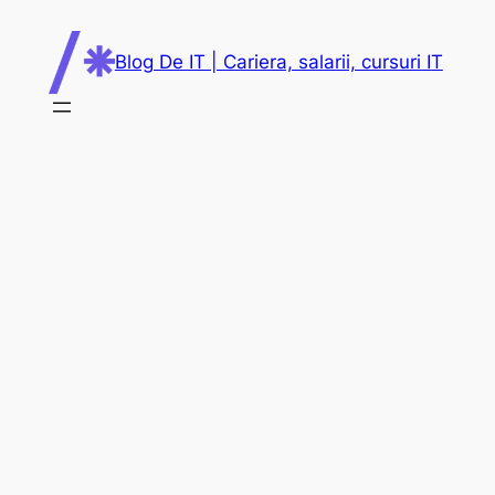
Skip
to
Blog De IT | Cariera, salarii, cursuri IT
content