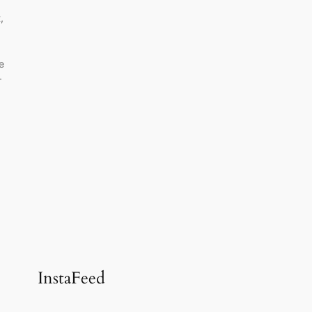
,
e
–
InstaFeed