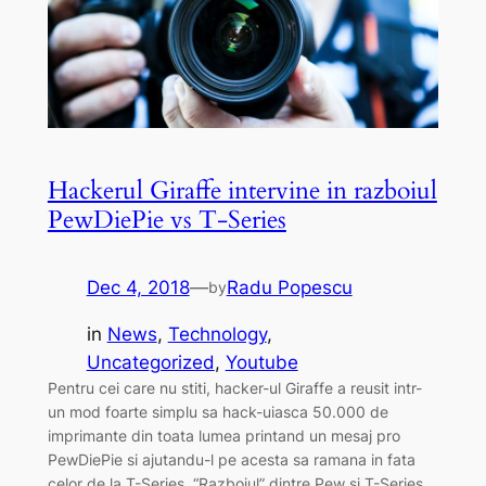
Hackerul Giraffe intervine in razboiul
PewDiePie vs T-Series
Dec 4, 2018
—
Radu Popescu
by
in
News
, 
Technology
, 
Uncategorized
, 
Youtube
Pentru cei care nu stiti, hacker-ul Giraffe a reusit intr-
un mod foarte simplu sa hack-uiasca 50.000 de
imprimante din toata lumea printand un mesaj pro
PewDiePie si ajutandu-l pe acesta sa ramana in fata
celor de la T-Series. “Razboiul” dintre Pew si T-Series