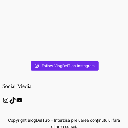
Follow VlogDeIT on Instagram
Social Media
Instagram
TikTok
YouTube
Copyright BlogDeIT.ro – Interzisă preluarea conținutului fără
citarea sursei.