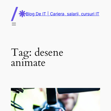
Skip
to
Blog De IT | Cariera, salarii, cursuri IT
content
Tag:
desene
animate