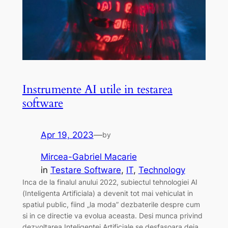
Instrumente AI utile in testarea
software
Apr 19, 2023
—
by
Mircea-Gabriel Macarie
in
Testare Software
, 
IT
, 
Technology
Inca de la finalul anului 2022, subiectul tehnologiei AI
(Inteligenta Artificiala) a devenit tot mai vehiculat in
spatiul public, fiind „la moda” dezbaterile despre cum
si in ce directie va evolua aceasta. Desi munca privind
dezvoltarea Inteligentei Artificiale se desfasoara deja