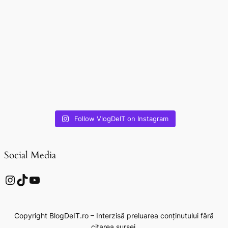
Follow VlogDeIT on Instagram
Social Media
Instagram
TikTok
YouTube
Copyright BlogDeIT.ro – Interzisă preluarea conținutului fără
citarea sursei.