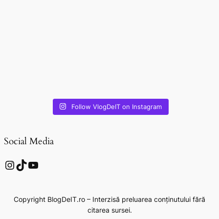
Follow VlogDeIT on Instagram
Social Media
Instagram
TikTok
YouTube
Copyright BlogDeIT.ro – Interzisă preluarea conținutului fără
citarea sursei.