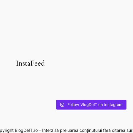
InstaFeed
Follow VlogDeIT on Instagram
yright BlogDeIT.ro – Interzisă preluarea conținutului fără citarea sur