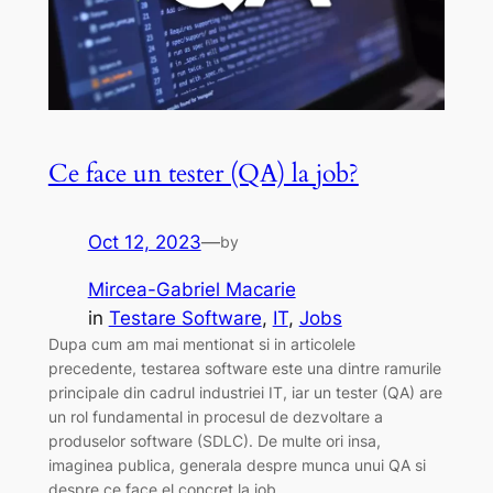
Ce face un tester (QA) la job?
Oct 12, 2023
—
by
Mircea-Gabriel Macarie
in
Testare Software
, 
IT
, 
Jobs
Dupa cum am mai mentionat si in articolele
precedente, testarea software este una dintre ramurile
principale din cadrul industriei IT, iar un tester (QA) are
un rol fundamental in procesul de dezvoltare a
produselor software (SDLC). De multe ori insa,
imaginea publica, generala despre munca unui QA si
despre ce face el concret la job…