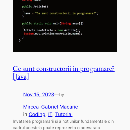
Ce sunt constructorii in programare?
[Java]
Nov 15, 2023
—
by
Mircea-Gabriel Macarie
in
Coding
, 
IT
, 
Tutorial
Invatarea programarii si a notiunilor fundamentale din
cadrul acesteia poate reprezenta o adevarata