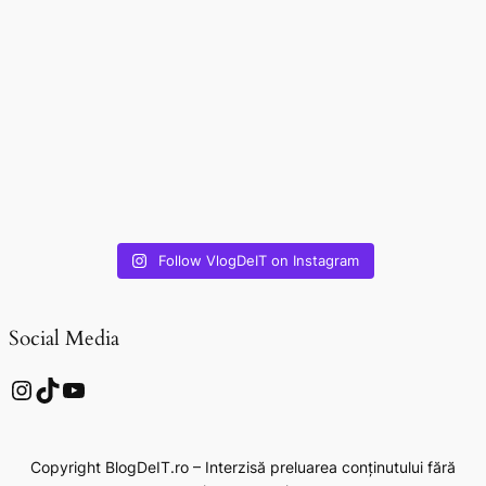
Follow VlogDeIT on Instagram
Social Media
Instagram
TikTok
YouTube
Copyright BlogDeIT.ro – Interzisă preluarea conținutului fără