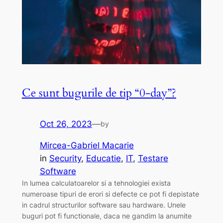
Ce sunt bugurile de tip “0-day”?
Oct 26, 2023
—
by
Mircea-Gabriel Macarie
in
Security
, 
Educatie
, 
IT
, 
Testare
Software
In lumea calculatoarelor si a tehnologiei exista
numeroase tipuri de erori si defecte ce pot fi depistate
in cadrul structurilor software sau hardware. Unele
buguri pot fi functionale, daca ne gandim la anumite