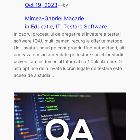
Oct 19, 2023
—
by
Mircea-Gabriel Macarie
in
Educatie
, 
IT
, 
Testare Software
In cadrul procesului de pregatire si invatare a testarii
software (QA), multi oameni recurg la diferite metode.
Unii invata singuri pe cont propriu fiind autodidacti, altii
urmeaza cursuri acreditate pe testare sau chiar studii
universitare in domeniul Informatica / Calculatoare. O
alta optiune de a invata lucruri legate de testare este
aceea de a studia…