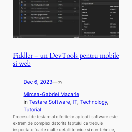
Fiddler – un DevTools pentru mobile
si web
Dec 6, 2023
—
by
Mircea-Gabriel Macarie
in
Testare Software
, 
IT
, 
Technology
, 
Tutorial
Procesul de testare al diferitelor aplicatii software este
extrem de complex datorita faptului ca trebuie
inspectate foarte multe detalii tehnice si non-tehnice,