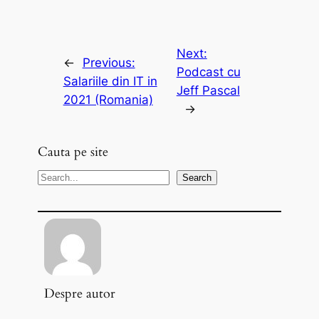
Next:
←
Previous:
Podcast cu
Salariile din IT in
Jeff Pascal
2021 (Romania)
→
Cauta pe site
S
Search
e
a
r
c
h
Despre autor