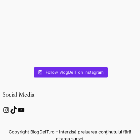
Follow VlogDeIT on Instagram
Social Media
Instagram
TikTok
YouTube
Copyright BlogDeIT.ro – Interzisă preluarea conținutului fără
citarea sursei.