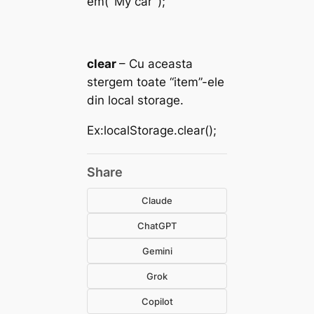
em( ‘My car’ );
clear
– Cu aceasta
stergem toate “item”-ele
din local storage.
Ex:
localStorage.clear();
Share
Claude
ChatGPT
Gemini
Grok
Copilot