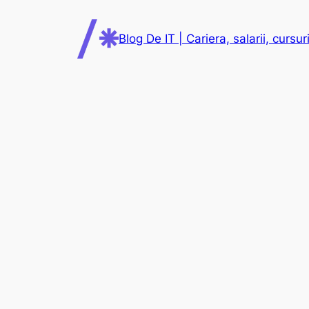
Skip
to
Blog De IT | Cariera, salarii, cursuri
content