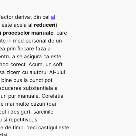
factor derivat din cel
al
este acela al
reducerii
si proceselor manuale
, care
ute in mod personal de un
a prin fiecare faza a
entru a se asigura ca este
 mod corect. Acum, un soft
a zicem cu ajutorul AI-ului
 bine pus la punct pot
educerea substantiala a
-uri pur manuale. Corelatia
le mai multe cazuri (dar
ptii desigur), sarcinile
si repetitive, si
 de timp, deci castigul este
ial.