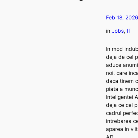
Feb 18, 202
in
Jobs
, 
IT
In mod indub
deja de cel p
aduce anumi
noi, care inc
daca tinem 
piata a munci
Inteligentei A
deja ce cel p
cadrul perfe
intrebarea c
aparea in vii
AI?