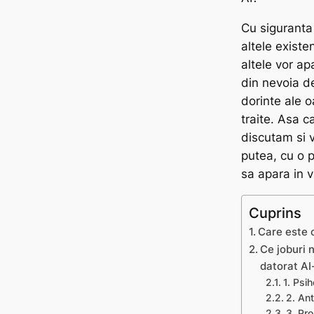
Cu siguranta
altele existe
altele vor ap
din nevoia de
dorinte ale o
traite. Asa ca
discutam si 
putea, cu o p
sa apara in vi
Cuprins
Care este c
Ce joburi n
datorat AI
1. Psi
2. Ant
3. Pro