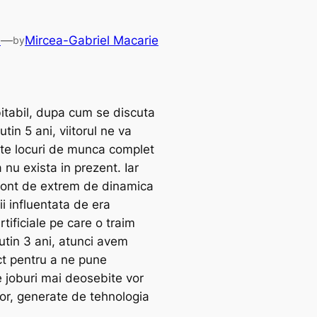
6
—
Mircea-Gabriel Macarie
by
itabil, dupa cum se discuta
utin 5 ani, viitorul ne va
te locuri de munca complet
a nu exista in prezent. Iar
cont de extrem de dinamica
i influentata de era
rtificiale pe care o traim
utin 3 ani, atunci avem
ct pentru a ne pune
e joburi mai deosebite vor
tor, generate de tehnologia