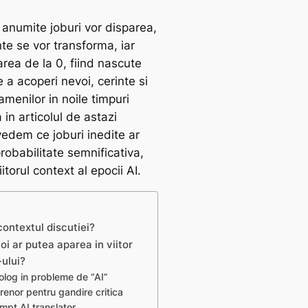
 anumite joburi vor disparea,
nte se vor transforma, iar
area de la 0, fiind nascute
 a acoperi nevoi, cerinte si
amenilor in noile timpuri
 in articolul de astazi
vedem ce joburi inedite ar
robabilitate semnificativa,
itorul context al epocii AI.
ontextul discutiei?
oi ar putea aparea in viitor
-ului?
holog in probleme de “AI”
renor pentru gandire critica
mpt AI translator