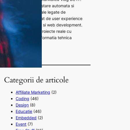
Scriu despre QA, testare automata si
diverse teme generale legate de
domeniul IT. Pasionat de user experience
(UX), bash scripting si web development.
Imbin practica din proiecte reale cu
dorinta de a face informatia tehnica
accesibila si utila.
Categorii de articole
Affiliate Marketing
(2)
Coding
(46)
Design
(8)
Educatie
(46)
Embedded
(2)
Event
(7)