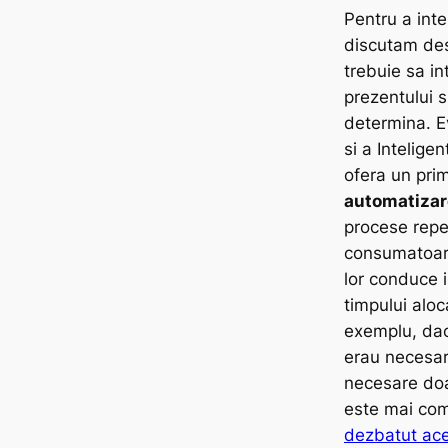
Pentru a int
discutam desp
trebuie sa in
prezentului si
determina. Ev
si a Inteligen
ofera un prim
automatiza
procese repe
consumatoare
lor conduce 
timpului alo
exemplu, dac
erau necesar
necesare doa
este mai com
dezbatut ace