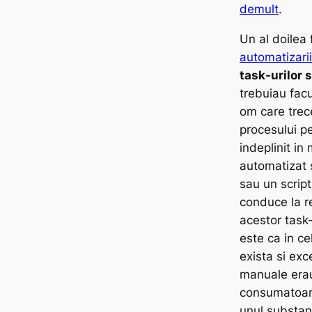
demult
.
Un al doilea 
automatizarii
task-urilor 
trebuiau fac
om care trece
procesului p
indeplinit in
automatizat s
sau un script
conduce la r
acestor task
este ca in ce
exista si exce
manuale erau 
consumatoare
unul substant