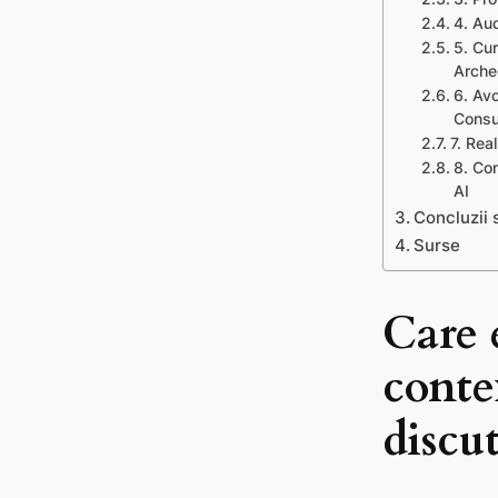
4. Aud
5. Cur
Arche
6. Avo
Consu
7. Rea
8. Con
AI
Concluzii s
Surse
Care 
conte
discut