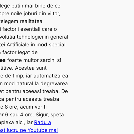
elege putin mai bine de ce
re noile joburi din viitor,
telegem realitatea
 factorii esentiali care o
olutia tehnologiei in general
tei Artificiale in mod special
 factor legat de
rea
foarte multor sarcini si
titive. Acestea sunt
 de timp, iar automatizarea
in mod natural la degrevarea
cat pentru aceeasi treaba. De
a pentru aceasta treaba
e 8 ore, acum vor fi
r 6 sau 4 ore. Sigur, speta
plexa aici, iar
Radu a
st lucru pe Youtube mai