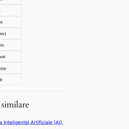
k
ot
ter)
In
ook
App
it
 similare
 Inteligentei Artificiale (AI),