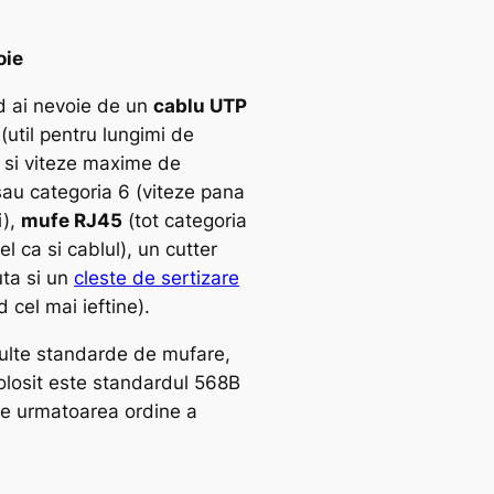
oie
nd ai nevoie de un
cablu UTP
(util pentru lungimi de
si viteze maxime de
u categoria 6 (viteze pana
i),
mufe RJ45
(tot categoria
el ca si cablul), un cutter
uta si un
cleste de sertizare
cel mai ieftine).
ulte standarde de mufare,
folosit este standardul 568B
te urmatoarea ordine a