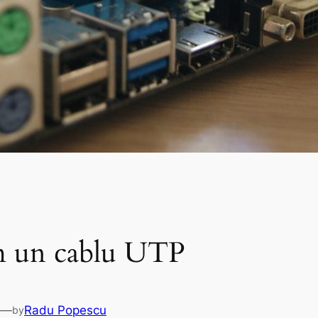
 un cablu UTP
—
Radu Popescu
by