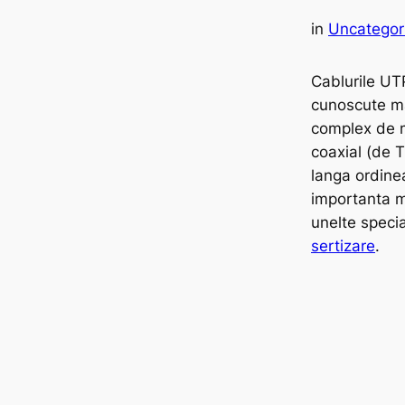
in
Uncategor
Cablurile UT
cunoscute ma
complex de 
coaxial (de T
langa ordinea
importanta m
unelte speci
sertizare
.