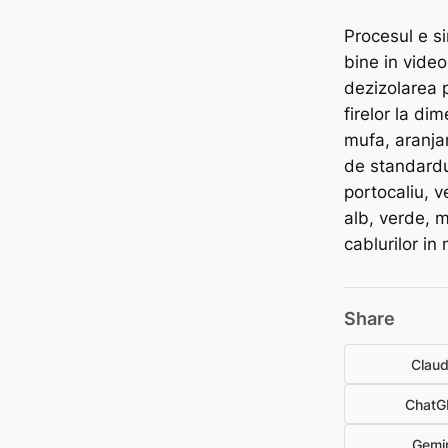
Procesul e si
bine in video
dezizolarea p
firelor la di
mufa, aranja
de standardu
portocaliu, v
alb, verde, 
cablurilor in
Share
Clau
ChatG
Gemi