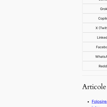
Gro
Copil
X (Twit
Linked
Faceb
Whats
Redd
Articole
Folosirea