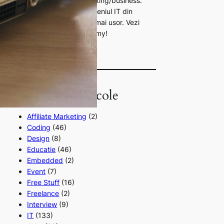
pasionat de zona de marketing/business.
Ajut tinerii sa inteleaga domeniul IT din
Romania si sa se angajeze mai usor. Vezi
si cursurile mele de pe Udemy!
Categorii de articole
Affiliate Marketing
(2)
Coding
(46)
Design
(8)
Educatie
(46)
Embedded
(2)
Event
(7)
Free Stuff
(16)
Freelance
(2)
Interview
(9)
IT
(133)