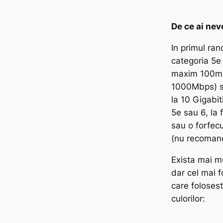
De ce ai nev
In primul ra
categoria 5e 
maxim 100m 
1000Mbps) sa
la 10 Gigabit
5e sau 6, la f
sau o forfec
(nu recomand 
Exista mai m
dar cel mai 
care foloses
culorilor: