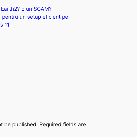
 Earth2? E un SCAM?
i pentru un setup eficient pe
s 11
ot be published.
Required fields are