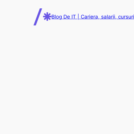
Skip
to
Blog De IT | Cariera, salarii, cursuri
content