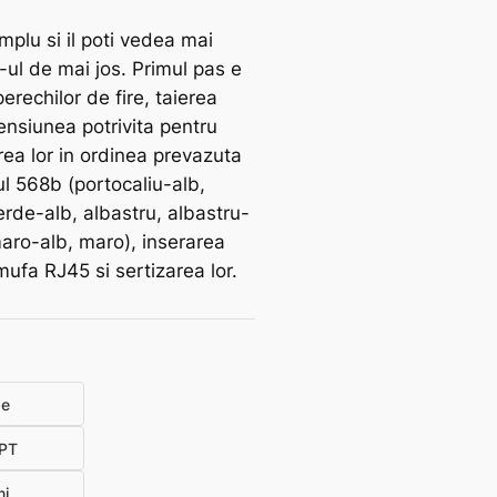
mplu si il poti vedea mai
-ul de mai jos. Primul pas e
erechilor de fire, taierea
mensiunea potrivita pentru
rea lor in ordinea prevazuta
l 568b (portocaliu-alb,
erde-alb, albastru, albastru-
maro-alb, maro), inserarea
 mufa RJ45 si sertizarea lor.
de
PT
ni