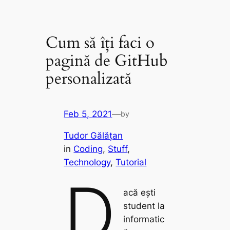
Cum să îți faci o
pagină de GitHub
personalizată
Feb 5, 2021
—
by
Tudor Gălățan
in
Coding
, 
Stuff
, 
Technology
, 
Tutorial
D
acă ești
student la
informatic