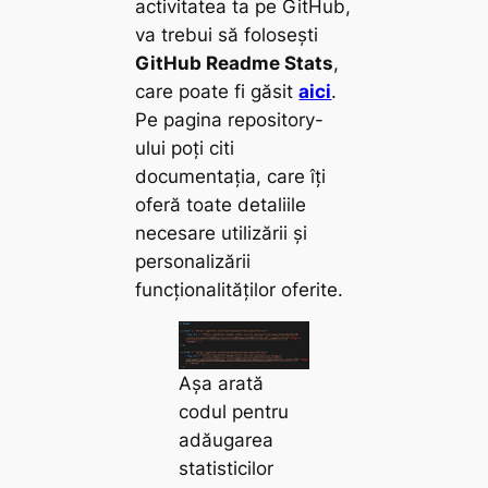
activitatea ta pe GitHub,
va trebui să folosești
GitHub Readme Stats
,
care poate fi găsit
aici
.
Pe pagina repository-
ului poți citi
documentația, care îți
oferă toate detaliile
necesare utilizării și
personalizării
funcționalităților oferite.
Așa arată
codul pentru
adăugarea
statisticilor