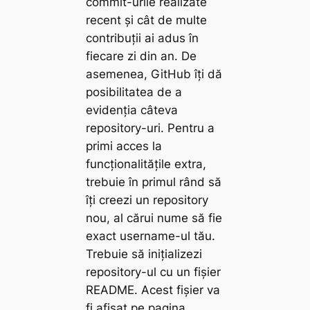
commit-urile realizate
recent și cât de multe
contribuții ai adus în
fiecare zi din an. De
asemenea, GitHub îți dă
posibilitatea de a
evidenția câteva
repository-uri. Pentru a
primi acces la
funcționalitățile extra,
trebuie în primul rând să
îți creezi un repository
nou, al cărui nume să fie
exact username-ul tău.
Trebuie să inițializezi
repository-ul cu un fișier
README. Acest fișier va
fi afișat pe pagina