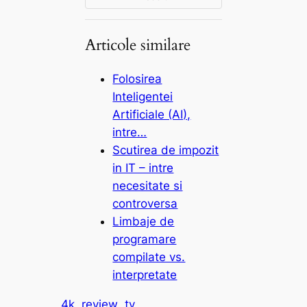
Articole similare
Folosirea
Inteligentei
Artificiale (AI),
intre…
Scutirea de impozit
in IT – intre
necesitate si
controversa
Limbaje de
programare
compilate vs.
interpretate
4k
review
tv