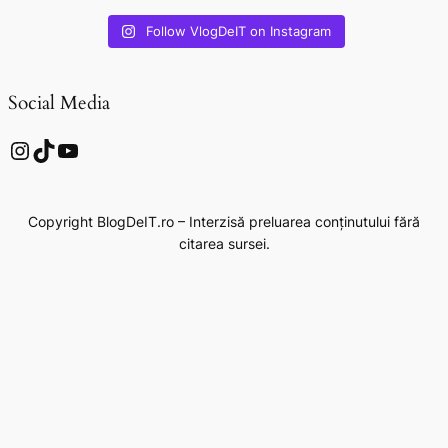
Follow VlogDeIT on Instagram
Social Media
Instagram
TikTok
YouTube
Copyright BlogDeIT.ro – Interzisă preluarea conținutului fără
citarea sursei.