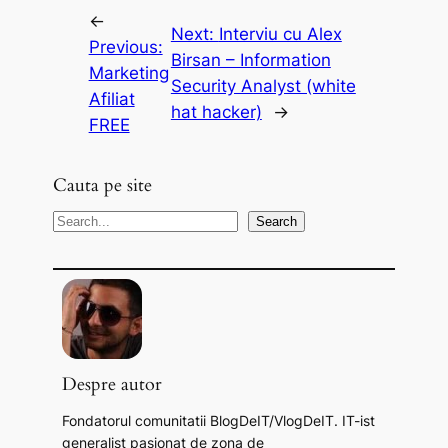
←
Next:
Interviu cu Alex
Previous:
Birsan – Information
Marketing
Security Analyst (white
Afiliat
hat hacker)
→
FREE
Cauta pe site
S
Search
e
a
r
c
h
Despre autor
Fondatorul comunitatii BlogDeIT/VlogDeIT. IT-ist
generalist pasionat de zona de