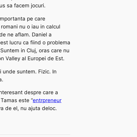
us sa facem jocuri.
importanta pe care
 romani nu o iau in calcul
nde ne aflam. Daniel a
est lucru ca fiind o problema
 Suntem in Cluj, oras care nu
on Valley al Europei de Est.
i unde suntem. Fizic. In
a.
interesant despre care a
l Tamas este “
entrpreneur
-va de el, nu ajuta deloc.