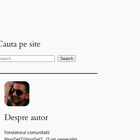
Cauta pe site
S
Search
Despre autor
Fondatorul comunitatii
BlogDeIT/VlogDeIT. IT-ist generalist