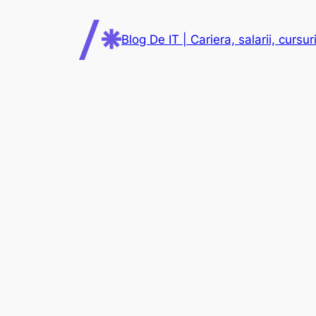
Skip
to
Blog De IT | Cariera, salarii, cursuri
content