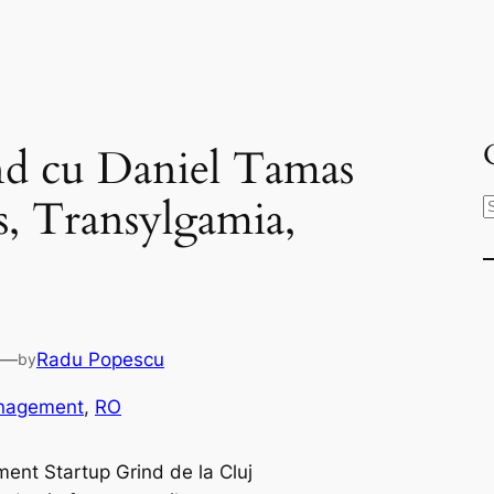
nd cu Daniel Tamas
s, Transylgamia,
e
a
r
c
h
—
Radu Popescu
by
nagement
, 
RO
ment Startup Grind de la Cluj