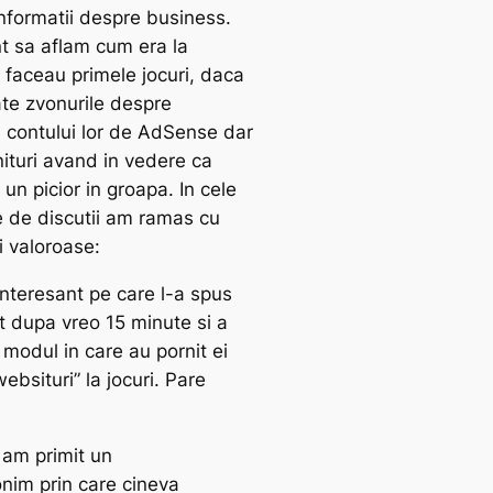
informatii despre business.
nt sa aflam cum era la
 faceau primele jocuri, daca
te zvonurile despre
contului lor de AdSense dar
nituri avand in vedere ca
 un picior in groapa. In cele
 de discutii am ramas cu
i valoroase:
interesant pe care l-a spus
t dupa vreo 15 minute si a
 modul in care au pornit ei
websituri” la jocuri. Pare
 am primit un
onim prin care cineva