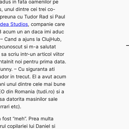
 adus in fata oamenilor pe
 unul dintre cei trei co-
mpreuna cu Tudor Rad si Paul
Idea Studios
, companie care
 3 acum un an daca imi aduc
 – Cand a ajuns la ClujHub,
ecunoscut si m-a salutat
sa scriu intr-un articol viitor
talnit noi pentru prima data.
unny. – Cu siguranta ati
udor in trecut. El a avut acum
ani unul dintre cele mai bune
O din Romania (tudi.ro) si a
sa datorita masinilor sale
rari etc).
 fost “meh”. Prea multa
rul copilariei lui Daniel si