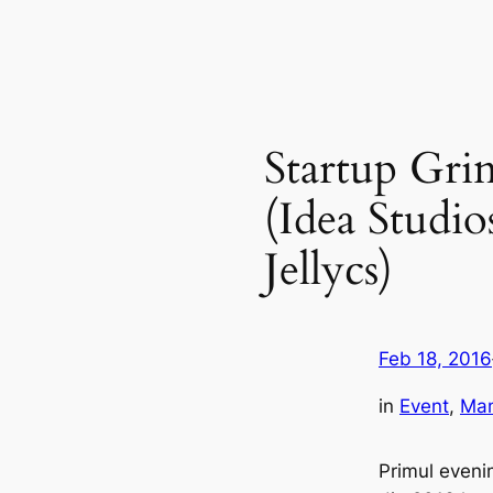
Startup Gri
(Idea Studio
Jellycs)
Feb 18, 2016
in
Event
, 
Ma
Primul eveni