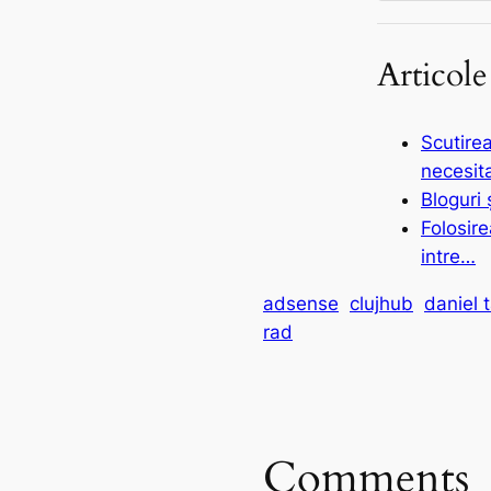
Articole
Scutirea
necesit
Bloguri 
Folosirea
intre…
adsense
clujhub
daniel 
rad
Comments