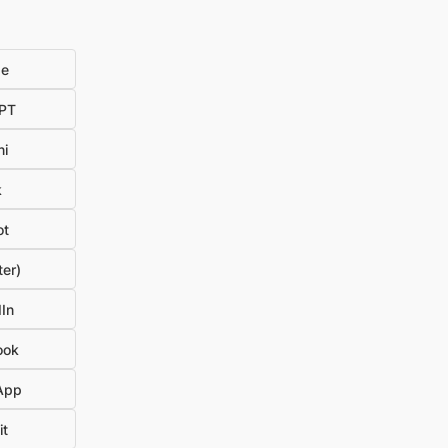
de
PT
ni
k
ot
ter)
In
ook
App
it