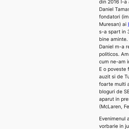
din 2016 l-a
Daniel Tamas,
fondatori (i
Muresan) ai
s-a spart in
bine aminte.
Daniel m-a r
politicos. Am 
cum ne-am in
E o poveste f
auzit si de T
foarte multi 
bloguri de SE
aparut in pre
(McLaren, Fer
Evenimenul a
vorbarie in ju