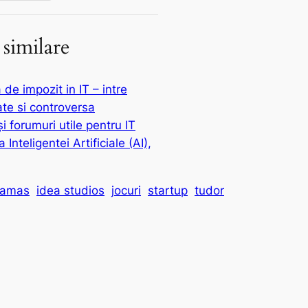
 similare
 de impozit in IT – intre
ate si controversa
și forumuri utile pentru IT
 Inteligentei Artificiale (AI),
tamas
idea studios
jocuri
startup
tudor