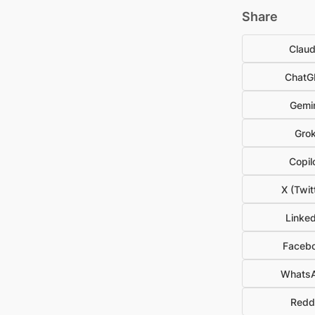
Share
Clau
ChatG
Gemi
Gro
Copil
X (Twit
Linked
Faceb
Whats
Redd