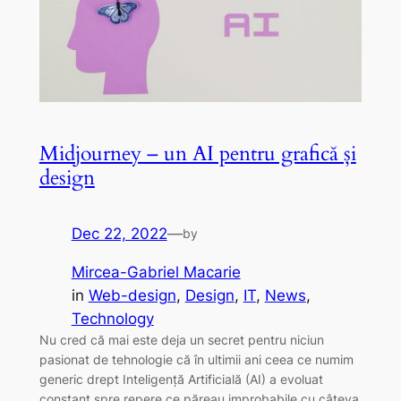
Midjourney – un AI pentru grafică și
design
Dec 22, 2022
—
by
Mircea-Gabriel Macarie
in
Web-design
, 
Design
, 
IT
, 
News
, 
Technology
Nu cred că mai este deja un secret pentru niciun
pasionat de tehnologie că în ultimii ani ceea ce numim
generic drept Inteligență Artificială (AI) a evoluat
constant spre repere ce păreau improbabile cu câteva