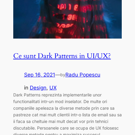
Ce sunt Dark Patterns in UI/UX?
Sep 16, 2021
—
Radu Popescu
by
in
Design
, 
UX
Dark Patterns reprezinta implementarile unor
functionalitati intr-un mod inselator. De multe ori
companiile apeleaza la diverse metode prin care sa
pastreze cat mai mult clientii intr-o lista de email sau sa
ii faca sa cheltuie mai mult decat vor prin tehnici
discutabile. Persoanele care se ocupa de UX folosesc
diverse metode pentru a maximiza succesul…