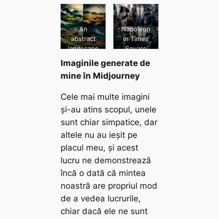
d
rugby on
–ar 3:2
Jupiter
with
An
Napoleon
sunglasses
abstract
in Times
–s 750
landscape
Square
from
after
Imaginile generate de
Romania
Apocalyps
mine în Midjourney
e
Cele mai multe imagini
și-au atins scopul, unele
sunt chiar simpatice, dar
altele nu au ieșit pe
placul meu, și acest
lucru ne demonstrează
încă o dată că mintea
noastră are propriul mod
de a vedea lucrurile,
chiar dacă ele ne sunt