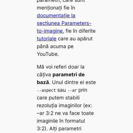
menționați fie în
documentație la
secțiunea
Parameters-
to-imagine
, fie în diferite
tutoriale
care au apărut
până acuma pe
YouTube.
Mă voi referi doar la
câțiva
parametri de
bază
. Unul dintre ei este
sau
prin
--aspect
--ar
care putem stabili
rezoluția imaginilor (ex:
–ar 3:2 ne va face toate
imaginile în formatul
3:2). Alți parametri