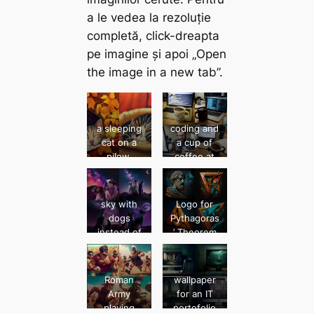
a le vedea la rezoluție
completă, click-dreapta
pe imagine și apoi „Open
the image in a new tab”.
a sleeping
coding and
cat on a
a cup of
pilow,
coffee at
autumn
the office
day,
–ar 1:1
relaxing
sky with
Logo for
atmospher
dogs
Pythagoras
e –test
instead of
’ Theorem
stars and
a purple
moon on
Roman
wallpaper
the
Army
for an IT
backgroun
playing
portofolio