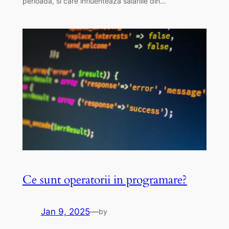
perioada, si care influenteaza salariile din…
Ce sunt operatorii in programare?
Jan 9, 2025
—
by