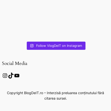
Follow VlogDeIT on Instagram
Social Media
Instagram
TikTok
YouTube
Copyright BlogDeIT.ro – Interzisă preluarea conținutului fără
citarea sursei.