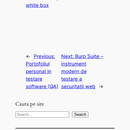
white box
←
Previous:
Next:
Burp Suite –
Portofoliul
instrument
personal in
modern de
testare
testare a
software (QA)
securitatii web
→
Cauta pe site
S
Search
e
a