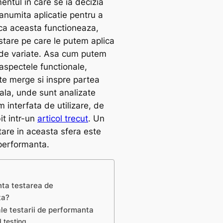
ntul in care se ia decizia
anumita aplicatie pentru a
a aceasta functioneaza,
estare pe care le putem aplica
de variate. Asa cum putem
aspectele functionale,
te merge si inspre partea
ala, unde sunt analizate
m interfata de utilizare, de
it intr-un
articol trecut
. Un
stare in aceasta sfera este
performanta.
nta testarea de
ta?
ale testarii de performanta
d testing