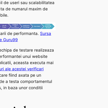
l de useri sau scalabilitatea
ata de numarul maxim de
bile.
tarii de performanta.
Sursa
pe Guru99
echipa de testare realizeaza
performantei unui website
licatii, aceasta executa mai
ri ale acestei verificari
ecare fiind axata pe un
de a testa comportamentul
, in baza unor conditii