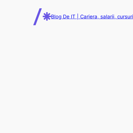
Skip
to
Blog De IT | Cariera, salarii, cursuri
content