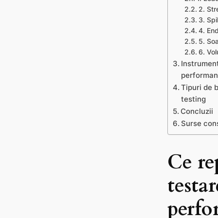
2. Str
3. Spi
4. En
5. Soa
6. Vo
Instrumen
performan
Tipuri de 
testing
Concluzii
Surse cons
Ce re
testa
perfo