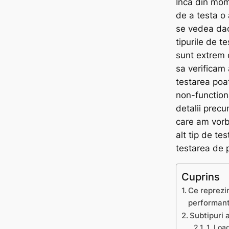
Inca din mome
de a testa o 
se vedea dac
tipurile de t
sunt extrem 
sa verificam 
testarea poa
non-function
detalii precu
care am vorb
alt tip de te
testarea de 
Cuprins
Ce reprezi
performan
Subtipuri 
1. Loa