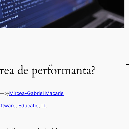
area de performanta?
—
Mircea-Gabriel Macarie
by
oftware
, 
Educatie
, 
IT
, 