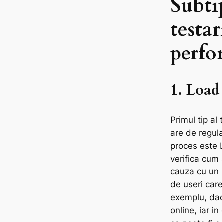
Subti
testar
perfo
1. Load
Primul tip al
are de regula
proces este 
verifica cum 
cauza cu un 
de useri car
exemplu, dac
online, iar i