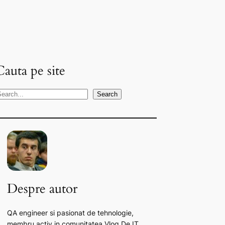
Cauta pe site
S
Search
Despre autor
QA engineer si pasionat de tehnologie,
membru activ in comunitatea Vlog De IT.