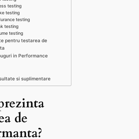
ess testing
ke testing
durance testing
k testing
lume testing
te pentru testarea de
ta
buguri in Performance
ultate si suplimentare
prezinta
rea de
rmanta?