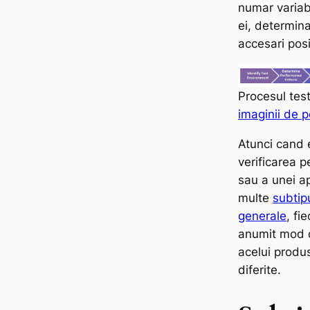
numar variabi
ei, determin
accesari posi
Procesul tes
imaginii de 
Atunci cand 
verificarea 
sau a unei ap
multe
subtipu
generale
, fi
anumit mod 
acelui produs
diferite.