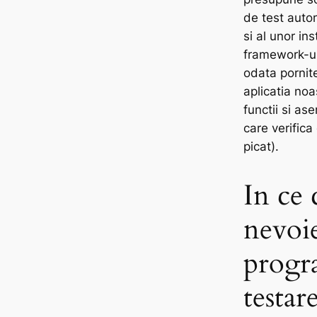
de test autom
si al unor i
framework-ur
odata pornit
aplicatia noa
functii si ase
care verifica
picat).
In ce 
nevoi
progr
testar