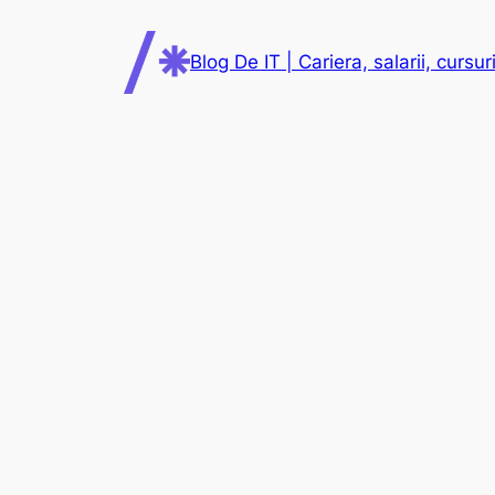
Skip
to
Blog De IT | Cariera, salarii, cursuri
content