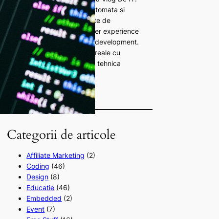
Scriu despre QA, testare automata si
diverse teme generale legate de
domeniul IT. Pasionat de user experience
(UX), bash scripting si web development.
Imbin practica din proiecte reale cu
dorinta de a face informatia tehnica
accesibila si utila.
Categorii de articole
Affiliate Marketing
(2)
Coding
(46)
Design
(8)
Educatie
(46)
Embedded
(2)
Event
(7)