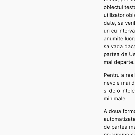
obiectul test
utilizator ob
date, sa veri
uri cu interv
anumite lucru
sa vada daca 
partea de Us
mai departe.
Pentru a real
nevoie mai d
si de o intel
minimale.
A doua forma
automatizate
de partea m
presupune scr