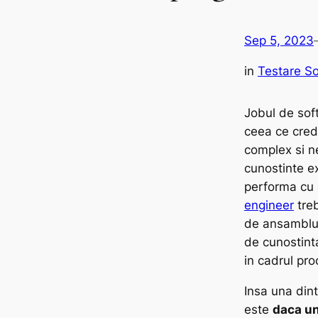
Sep 5, 2023
in
Testare S
Jobul de soft
ceea ce cred
complex si n
cunostinte e
performa cu
engineer
treb
de ansamblu 
de cunostint
in cadrul pro
Insa una dint
este
daca un