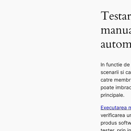
Testar
manual
autom
In functie d
scenarii si c
catre membri
poate imbrac
principale.
Executarea m
verificarea u
produs softw
tester, prin 