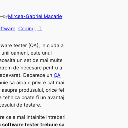
—
Mircea-Gabriel Macarie
by
oftware
, 
Coding
, 
IT
ware tester (QA), in ciuda a
 unii oameni, este unul
ecesita un set de mai multe
xtrem de necesare pentru a
 adevarat. Deoarece un
QA
uie sa aiba o privire cat mai
asupra produsului, orice fel
a tehnica poate fi un avantaj
cesului de testare.
re cele mai intalnite intrebari
 software tester trebuie sa