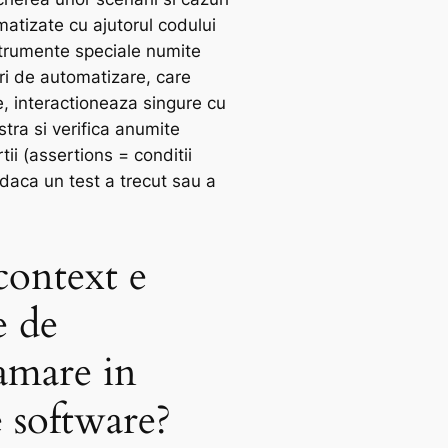
atizate cu ajutorul codului
nstrumente speciale numite
i de automatizare, care
e, interactioneaza singure cu
stra si verifica anumite
rtii (assertions = conditii
 daca un test a trecut sau a
context e
e de
amare in
e software?