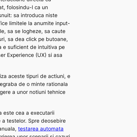
at, folosindu-l ca un
isnuit: sa introduca niste
fice limitele la anumite input-
ale, sa se logheze, sa caute
ri, sa dea click pe butoane,
e suficient de intuitiva pe
er Experience (UX) si asa
iza aceste tipuri de actiuni, e
egraba de o minte rationala
egere a unor notiuni tehnice
 este cea a executarii
 a testelor. Spre deosebire
anuala,
testarea automata
ierea unor scenarii si cazuri