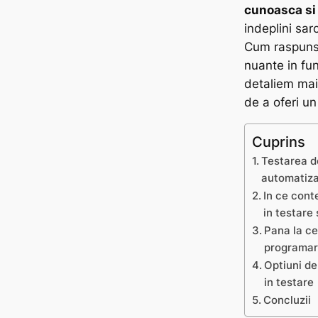
cunoasca si
indeplini sar
Cum raspuns
nuante in fun
detaliem mai 
de a oferi un
Cuprins
Testarea d
automatiz
In ce cont
in testare
Pana la ce
programa
Optiuni de
in testare
Concluzii